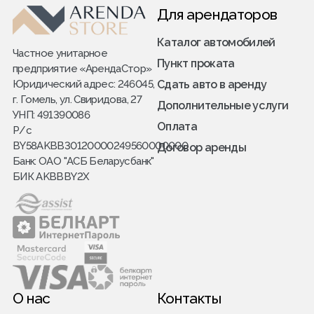
Для арендаторов
Каталог автомобилей
Частное унитарное
Пункт проката
предприятие «АрендаСтор»
Юридический адрес: 246045,
Сдать авто в аренду
г. Гомель, ул. Свиридова, 27
Дополнительные услуги
УНП: 491390086
Оплата
Р/с
BY58AKBB30120000249560000000
Договор аренды
Банк: ОАО "АСБ Беларусбанк"
БИК AKBBBY2X
О нас
Контакты