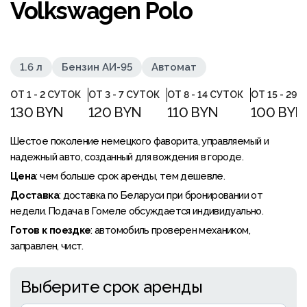
Volkswagen Polo
1.6 л
Бензин АИ-95
Автомат
ОТ 1 - 2 СУТОК
ОТ 3 - 7 СУТОК
ОТ 8 - 14 СУТОК
ОТ 15 - 29 
130 BYN
120 BYN
110 BYN
100 BYN
Шестое поколение немецкого фаворита, управляемый и
надежный авто, созданный для вождения в городе.
Цена
: чем больше срок аренды, тем дешевле.
Доставка
: доставка по Беларуси при бронировании от
недели. Подача в Гомеле обсуждается индивидуально.
Готов к поездке
: автомобиль проверен механиком,
заправлен, чист.
Выберите срок аренды