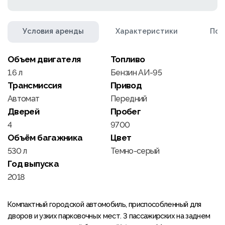
Условия аренды
Характеристики
Пол
Объем двигателя
Топливо
1.6 л
Бензин АИ-95
Трансмиссия
Привод
Автомат
Передний
Дверей
Пробег
4
9700
Объём багажника
Цвет
530 л
Темно-серый
Год выпуска
2018
Компактный городской автомобиль, приспособленный для
дворов и узких парковочных мест. 3 пассажирских на заднем