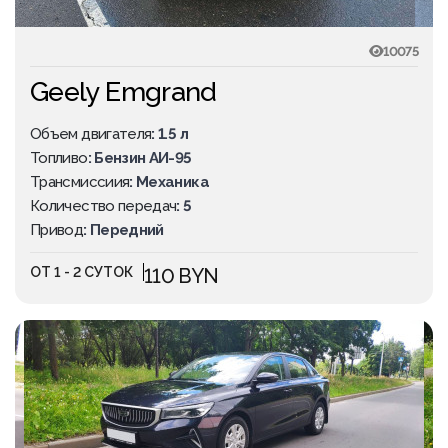
10075
Geely Emgrand
Объем двигателя
: 1.5 л
Топливо
: Бензин АИ-95
Трансмиссиия
: Механика
Количество передач
: 5
Привод
: Передний
ОТ 1 - 2 СУТОК
110 BYN
ПОПУЛЯРНОЕ