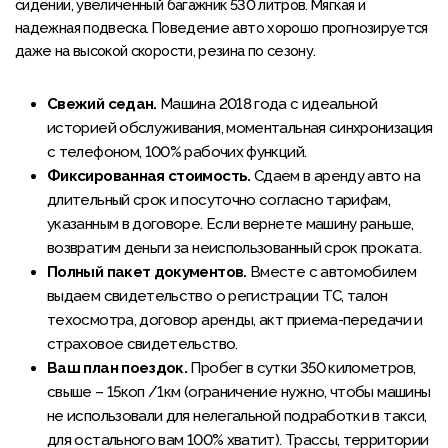
сидении, увеличенный багажник 530 литров. Мягкая и
надежная подвеска. Поведение авто хорошо прогнозируется
даже на высокой скорости, резина по сезону.
Свежий седан.
Машина 2018 года с идеальной
историей обслуживания, моментальная синхронизация
с телефоном, 100% рабочих функций.
Фиксированная стоимость.
Сдаем в аренду авто на
длительный срок и посуточно согласно тарифам,
указанным в договоре. Если вернете машину раньше,
возвратим деньги за неиспользованный срок проката.
Полный пакет документов.
Вместе с автомобилем
выдаем свидетельство о регистрации ТС, талон
техосмотра, договор аренды, акт приема-передачи и
страховое свидетельство.
Ваш план поездок.
Пробег в сутки 350 километров,
свыше – 15коп /1км (ограничение нужно, чтобы машины
не использовали для нелегальной подработки в такси,
для остального вам 100% хватит). Трассы, территории