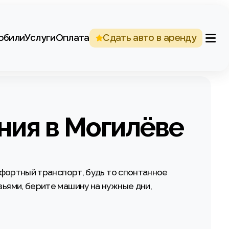
обили
Услуги
Оплата
Сдать авто в аренду
ния в Могилёве
омфортный транспорт, будь то спонтанное
зьями, берите машину на нужные дни,