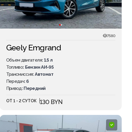
7580
Geely Emgrand
Объем двигателя
: 1.5 л
Топливо
: Бензин АИ-95
Трансмиссия
: Автомат
Передач
: 6
Привод
: Передний
ОТ 1 - 2 СУТОК
130 BYN