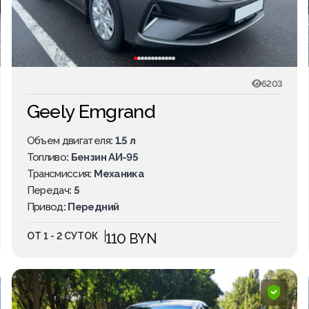
6203
Geely Emgrand
Объем двигателя
: 1.5 л
Топливо
: Бензин АИ-95
Трансмиссия
: Механика
Передач
: 5
Привод
: Передний
ОТ 1 - 2 СУТОК
110 BYN