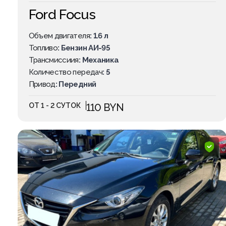
Ford Focus
Объем двигателя
: 1.6 л
Топливо
: Бензин АИ-95
Трансмиссиия
: Механика
Количество передач
: 5
Привод
: Передний
ОТ 1 - 2 СУТОК
110 BYN