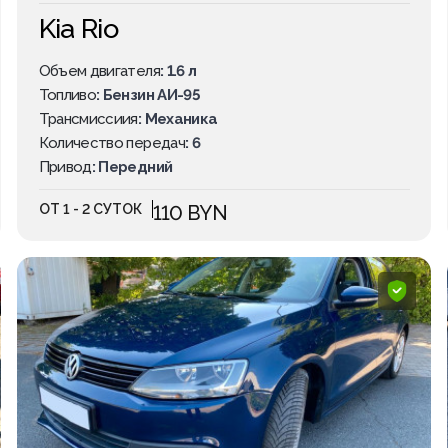
Kia Rio
Объем двигателя
: 1.6 л
Топливо
: Бензин АИ-95
Трансмиссиия
: Механика
Количество передач
: 6
Привод
: Передний
ОТ 1 - 2 СУТОК
110 BYN