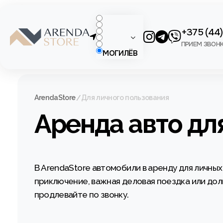
+375 (44
ПРИЕМ ЗВОНКО
МОГИЛЁВ
ArendaStore
Для личного пользования
Аренда авто дл
В ArendaStore автомобили в аренду для личных
приключение, важная деловая поездка или дол
продлевайте по звонку.