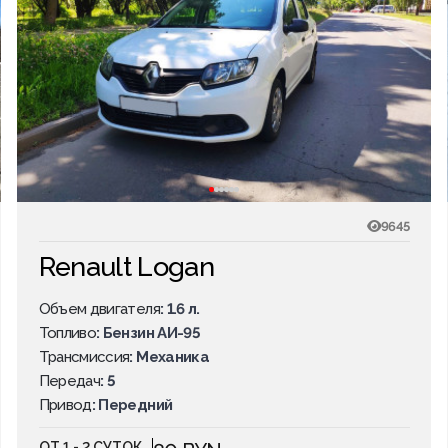
9645
Renault Logan
Объем двигателя
: 1.6 л.
Топливо
: Бензин АИ-95
Трансмиссия
: Механика
Передач
: 5
Привод
: Передний
ОТ 1 - 2 СУТОК