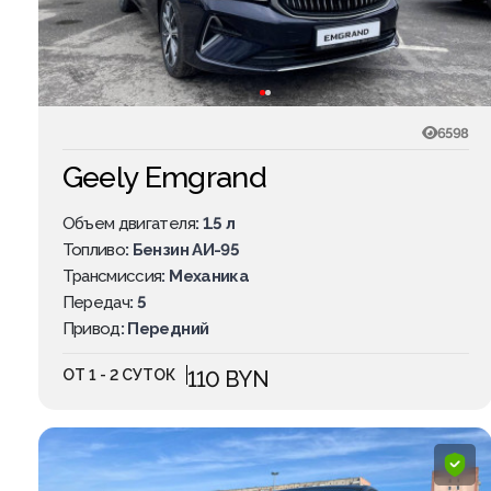
6598
Geely Emgrand
Объем двигателя
: 1.5 л
Топливо
: Бензин АИ-95
Трансмиссия
: Механика
Передач
: 5
Привод
: Передний
ОТ 1 - 2 СУТОК
110 BYN