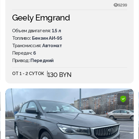
9299
Geely Emgrand
Объем двигателя
: 1.5 л
Топливо
: Бензин АИ-95
Трансмиссия
: Автомат
Передач
: 6
Привод
: Передний
ОТ 1 - 2 СУТОК
130 BYN