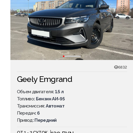
6832
Geely Emgrand
Объем двигателя
: 1.5 л
Топливo
: Бензин АИ-95
Трансмиссия
: Автомат
Передач
: 6
Привод
: Передний
ОТ 1 - 2 СУТОК