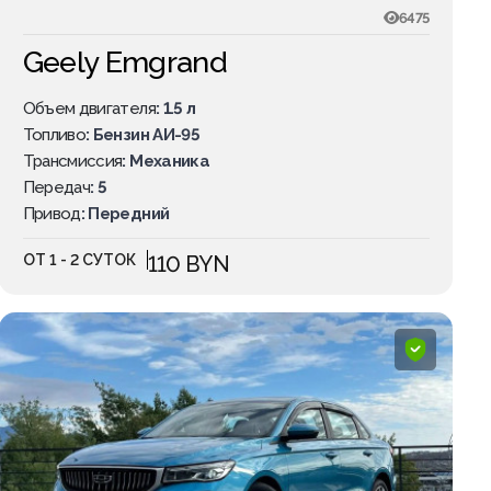
6475
Geely Emgrand
Объем двигателя
: 1.5 л
Топливо
: Бензин АИ-95
Трансмиссия
: Механика
Передач
: 5
Привод
: Передний
ОТ 1 - 2 СУТОК
110 BYN