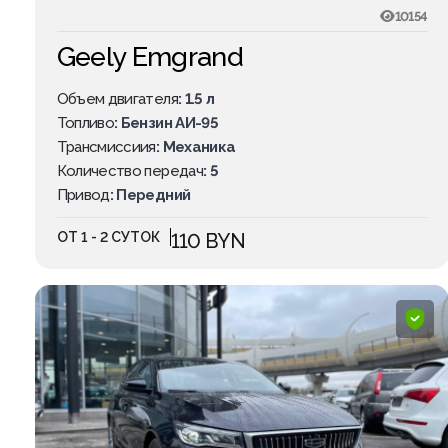
10154
Geely Emgrand
Объем двигателя
: 1.5 л
Топливо
: Бензин АИ-95
Трансмиссиия
: Механика
Количество передач
: 5
Привод
: Передний
ОТ 1 - 2 СУТОК
110 BYN