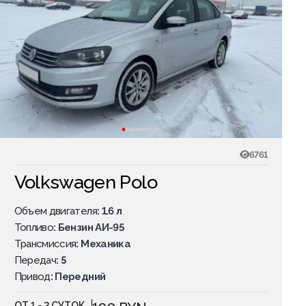
6761
Volkswagen Polo
Объем двигателя
: 1.6 л
Топливо
: Бензин АИ-95
Трансмиссия
: Механика
Передач
: 5
Привод
: Передний
ОТ 1 - 2 СУТОК