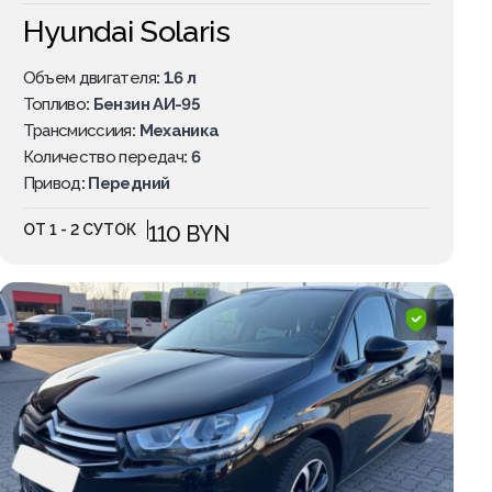
Hyundai Solaris
Объем двигателя
: 1.6 л
Топливо
: Бензин АИ-95
Трансмиссиия
: Механика
Количество передач
: 6
Привод
: Передний
ОТ 1 - 2 СУТОК
110 BYN