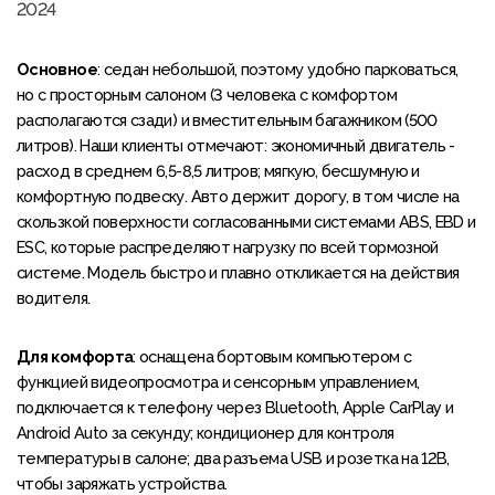
2024
Основное
: седан небольшой, поэтому удобно парковаться,
но с просторным салоном (3 человека с комфортом
располагаются сзади) и вместительным багажником (500
литров). Наши клиенты отмечают: экономичный двигатель -
расход в среднем 6,5-8,5 литров; мягкую, бесшумную и
комфортную подвеску. Авто держит дорогу, в том числе на
скользкой поверхности согласованными системами ABS, EBD и
ESC, которые распределяют нагрузку по всей тормозной
системе. Модель быстро и плавно откликается на действия
водителя.
Для комфорта
: оснащена бортовым компьютером с
функцией видеопросмотра и сенсорным управлением,
подключается к телефону через Bluetooth, Apple CarPlay и
Android Auto за секунду; кондиционер для контроля
температуры в салоне; два разъема USB и розетка на 12В,
чтобы заряжать устройства.