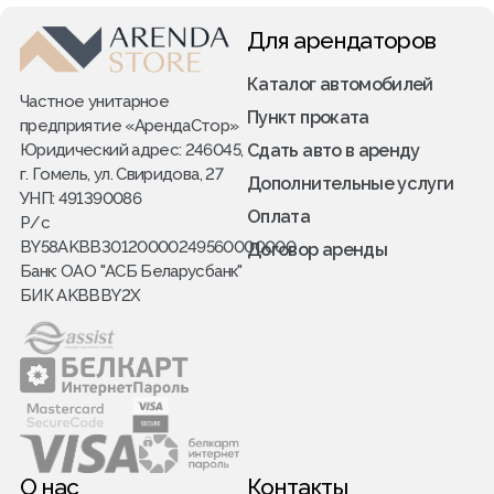
Для арендаторов
Каталог автомобилей
Частное унитарное
Пункт проката
предприятие «АрендаСтор»
Юридический адрес: 246045,
Сдать авто в аренду
г. Гомель, ул. Свиридова, 27
Дополнительные услуги
УНП: 491390086
Оплата
Р/с
BY58AKBB30120000249560000000
Договор аренды
Банк: ОАО "АСБ Беларусбанк"
БИК AKBBBY2X
О нас
Контакты