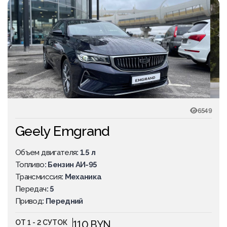
6549
Geely Emgrand
Объем двигателя
: 1.5 л
Топливо
: Бензин АИ-95
Трансмиссия
: Механика
Передач
: 5
Привод
: Передний
ОТ 1 - 2 СУТОК
110 BYN