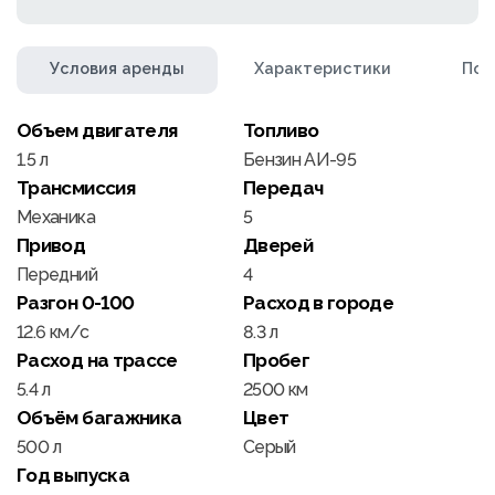
Условия аренды
Характеристики
Пол
Объем двигателя
Топливо
1.5 л
Бензин АИ-95
Трансмиссия
Передач
Механика
5
Привод
Дверей
Передний
4
Разгон 0-100
Расход в городе
12.6 км/c
8.3 л
Расход на трассе
Пробег
5.4 л
2500 км
Объём багажника
Цвет
500 л
Серый
Год выпуска