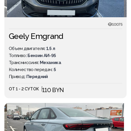
10075
Geely Emgrand
Объем двигателя
: 1.5 л
Топливо
: Бензин АИ-95
Трансмиссиия
: Механика
Количество передач
: 5
Привод
: Передний
ОТ 1 - 2 СУТОК
110 BYN