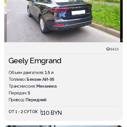
6433
Geely Emgrand
Объем двигателя
: 1.5 л
Топливо
: Бензин АИ-95
Трансмиссия
: Механика
Передач
: 5
Привод
: Передний
ОТ 1 - 2 СУТОК
110 BYN