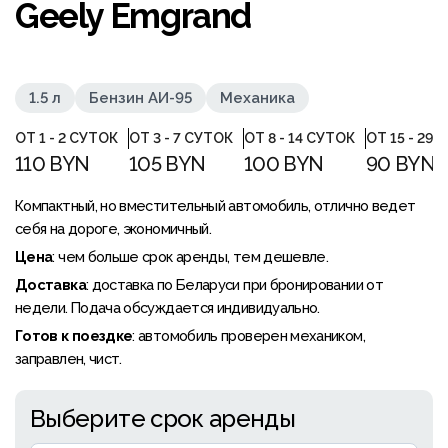
Geely Emgrand
1.5 л
Бензин АИ-95
Механика
ОТ 1 - 2 СУТОК
ОТ 3 - 7 СУТОК
ОТ 8 - 14 СУТОК
ОТ 15 - 29 
110 BYN
105 BYN
100 BYN
90 BYN
Компактный, но вместительный автомобиль, отлично ведет
себя на дороге, экономичный.
Цена
: чем больше срок аренды, тем дешевле.
Доставка
: доставка по Беларуси при бронировании от
недели. Подача обсуждается индивидуально.
Готов к поездке
: автомобиль проверен механиком,
заправлен, чист.
Выберите срок аренды